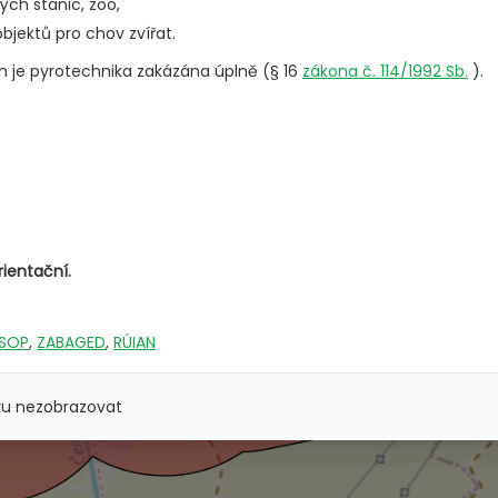
ých stanic, zoo,
jektů pro chov zvířat.
h je pyrotechnika zakázána úplně (§ 16
zákona č. 114/1992 Sb.
).
rientační.
SOP
,
ZABAGED
,
RÚIAN
vu nezobrazovat