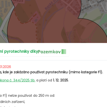
ívat ohňostroje?
 pyrotechniky díky
01.2026
, kde je zakázáno používat pyrotechniku (mimo kategorie F1).
ákona č. 344/2025 Sb.
a platí od
1. 12. 2025
.
 F1) nelze používat do 250 m od:
lních zařízení,