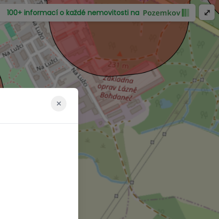
⤢
100+ informací o každé nemovitosti na
×