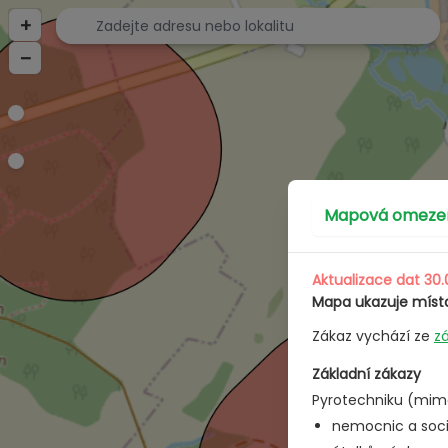
Mapa omezení pyrotechniky v ČR | Kde je zakázáno použ
+
–
Mapová omezení
Aktualizace dat 30.
Mapa ukazuje místa
Zákaz vychází ze
z
Základní zákazy
Pyrotechniku (mimo
nemocnic a sociá