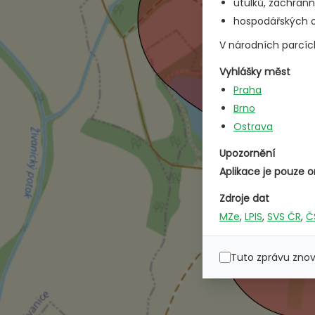
útulků, záchrann
hospodářských ob
V národních parcíc
Vyhlášky měst
Praha
Brno
Ostrava
Upozornění
Aplikace je pouze o
Zdroje dat
MZe
,
LPIS
,
SVS ČR
,
Č
Tuto zprávu zno