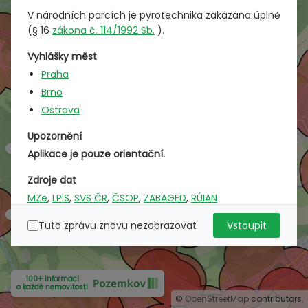
V národních parcích je pyrotechnika zakázána úplně
(§ 16
zákona č. 114/1992 Sb.
).
Vyhlášky měst
Praha
Brno
Ostrava
Upozornění
Aplikace je pouze orientační.
Zdroje dat
MZe
,
LPIS
,
SVS ČR
,
ČSOP
,
ZABAGED
,
RÚIAN
Tuto zprávu znovu nezobrazovat
Vstoupit
100+ informací
o každé nemovitosti
©
OpenStreetMap
contributors.