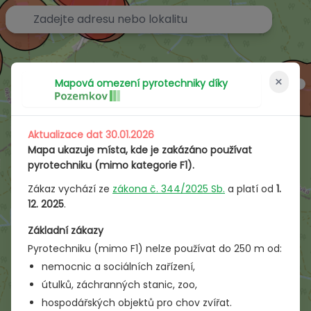
Mapa omezení pyrotechniky v ČR | Kde je zakázáno použ
×
Mapová omezení pyrotechniky díky
Aktualizace dat 30.01.2026
Mapa ukazuje místa, kde je zakázáno používat
pyrotechniku (mimo kategorie F1).
Zákaz vychází ze
zákona č. 344/2025 Sb.
a platí od
1.
12. 2025
.
Základní zákazy
Pyrotechniku (mimo F1) nelze používat do 250 m od:
nemocnic a sociálních zařízení,
útulků, záchranných stanic, zoo,
hospodářských objektů pro chov zvířat.