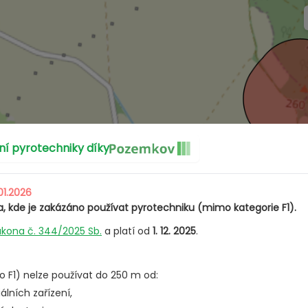
ívat ohňostroje?
 pyrotechniky díky
01.2026
, kde je zakázáno používat pyrotechniku (mimo kategorie F1).
ákona č. 344/2025 Sb.
a platí od
1. 12. 2025
.
 F1) nelze používat do 250 m od:
lních zařízení,