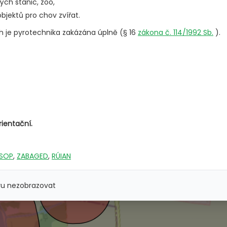
ých stanic, zoo,
jektů pro chov zvířat.
h je pyrotechnika zakázána úplně (§ 16
zákona č. 114/1992 Sb.
).
rientační.
SOP
,
ZABAGED
,
RÚIAN
vu nezobrazovat