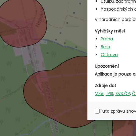
útulků, záchrann
hospodářských ob
V národních parcíc
Vyhlášky měst
Praha
Brno
Ostrava
Upozornění
Aplikace je pouze o
Zdroje dat
MZe
,
LPIS
,
SVS ČR
,
Č
Tuto zprávu zno