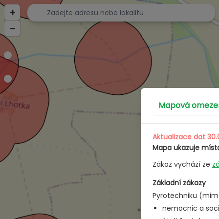
Mapa omezení pyrotechniky v ČR | Kde je zakázáno použ
+
–
Mapová omezení
Aktualizace dat 30.
Mapa ukazuje místa
Zákaz vychází ze
z
Základní zákazy
Pyrotechniku (mimo
nemocnic a sociá