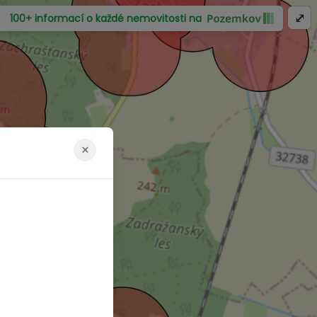
⤢
100+ informací o každé nemovitosti na
×